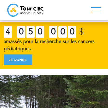
4
0
5
0
0
0
0
$
amassés pour la recherche sur les cancers
pédiatriques.
JE DONNE