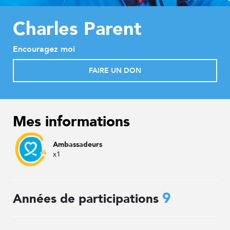
Charles Parent
Encouragez moi
FAIRE UN DON
Mes informations
Ambassadeurs
x1
9
Années de participations