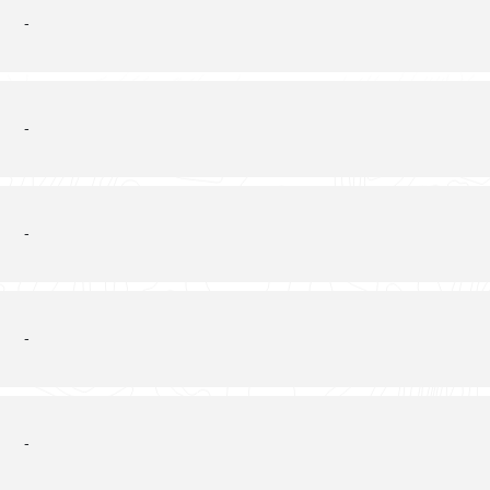
-
-
-
-
-