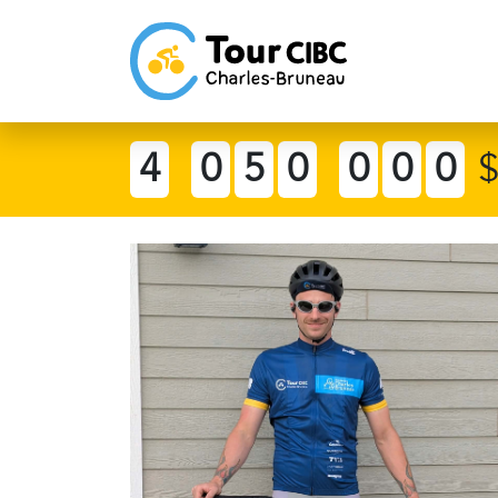
4
0
5
0
0
0
0