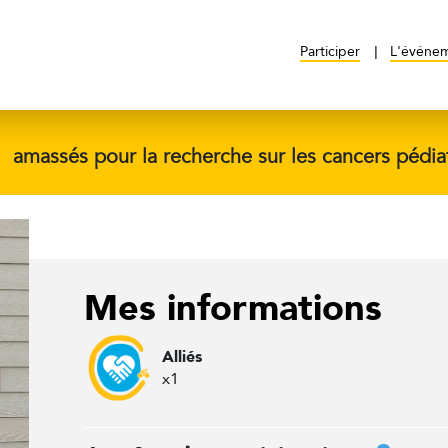
Participer
L'événe
$
amassés pour la recherche sur les cancers pédia
Mes informations
Alliés
x1