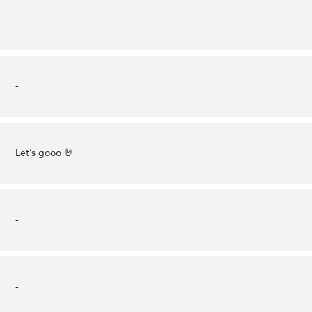
-
-
Let’s gooo 🤘
-
-