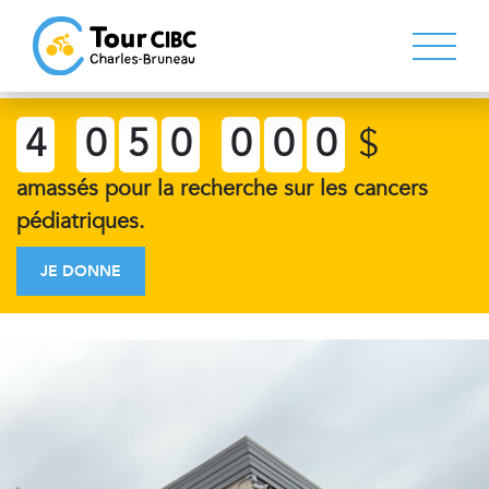
4
0
5
0
0
0
0
$
amassés pour la recherche sur les cancers
pédiatriques.
JE DONNE