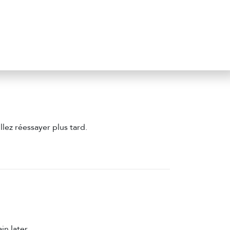
lez réessayer plus tard.
n later.