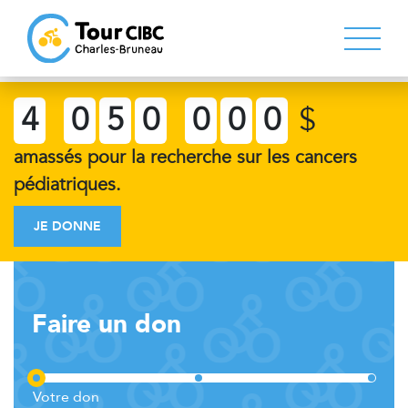
4
0
5
0
0
0
0
$
amassés pour la recherche sur les cancers
pédiatriques.
JE DONNE
Faire un don