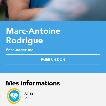
Marc-Antoine
Rodrigue
Encouragez moi
FAIRE UN DON
Mes informations
Alliés
x1