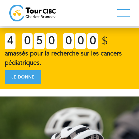
4
0
5
0
0
0
0
$
amassés pour la recherche sur les cancers
pédiatriques.
JE DONNE