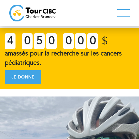
4
0
5
0
0
0
0
$
amassés pour la recherche sur les cancers
pédiatriques.
JE DONNE