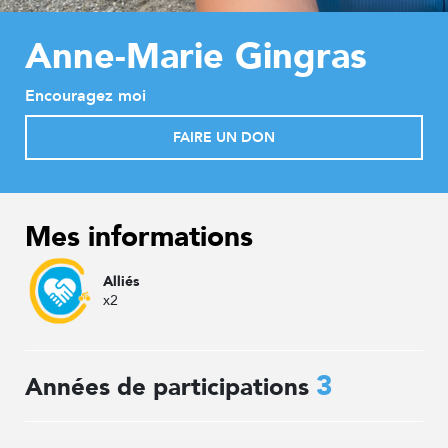
Anne-Marie Gingras
Encouragez moi
FAIRE UN DON
Mes informations
Alliés
x2
3
Années de participations