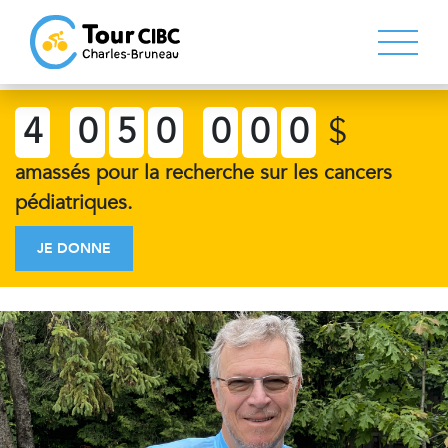
4
0
5
0
0
0
0
$
amassés pour la recherche sur les cancers
pédiatriques.
JE DONNE