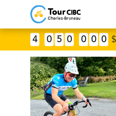
4
0
5
0
0
0
0