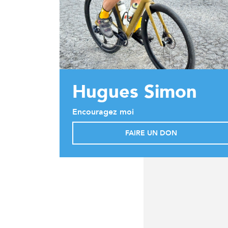
Hugues Simon
Encouragez moi
FAIRE UN DON