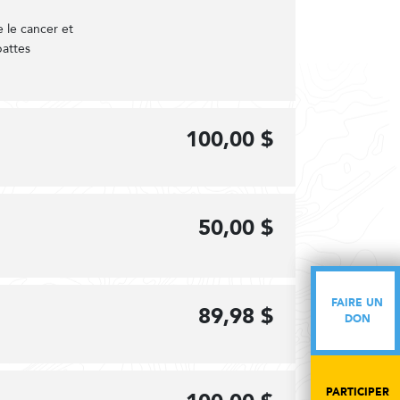
 le cancer et
pattes
100,00 $
50,00 $
FAIRE UN
FAIRE UN
89,98 $
DON
DON
PARTICIPER
PARTICIPER