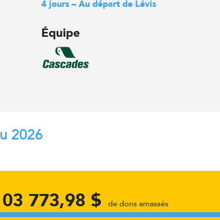
4 jours – Au départ de Lévis
Équipe
au 2026
103 773,98 $
de dons amassés