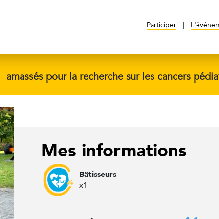
Participer
L'événe
$
amassés pour la recherche sur les cancers pédia
Mes informations
Bâtisseurs
x1