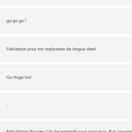
go go go !
Félicitation pour ton implication de longue date!
Go Huge Go!
-
Félicitations Hugues ! Un bel exemple pour nous tous. Bon courage