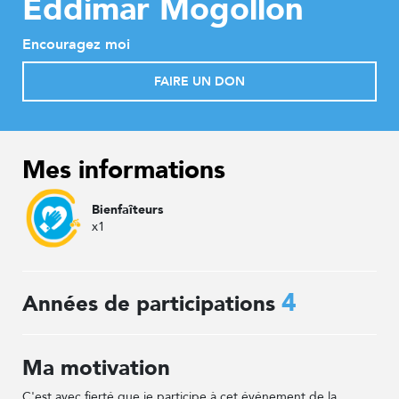
Eddimar Mogollon
Encouragez moi
FAIRE UN DON
Mes informations
Bienfaîteurs
x1
4
Années de participations
Ma motivation
C'est avec fierté que je participe à cet événement de la