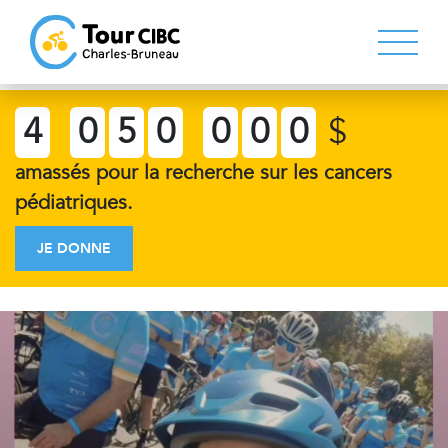
4
0
5
0
0
0
0
$
amassés pour la recherche sur les cancers
pédiatriques.
JE DONNE