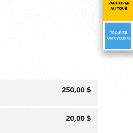
PARTICIPER
PARTICIPER
AU TOUR
AU TOUR
TROUVER
TROUVER
UN CYCLISTE
UN CYCLISTE
250,00 $
20,00 $