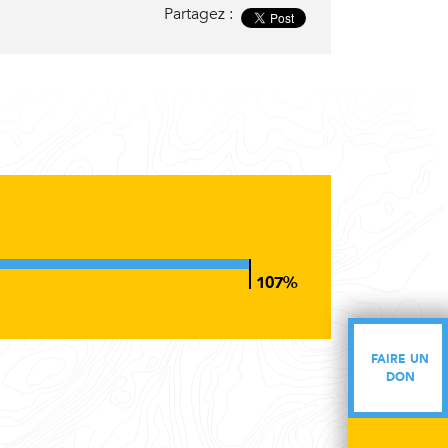
Partagez :
FAIRE UN
FAIRE UN
DON
DON