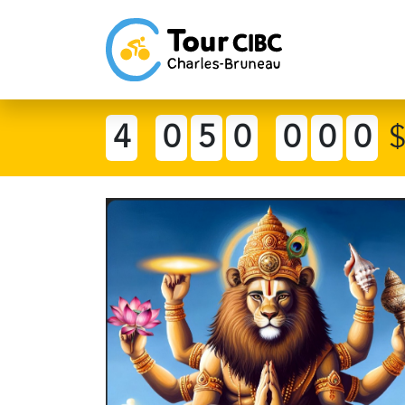
4
0
5
0
0
0
0