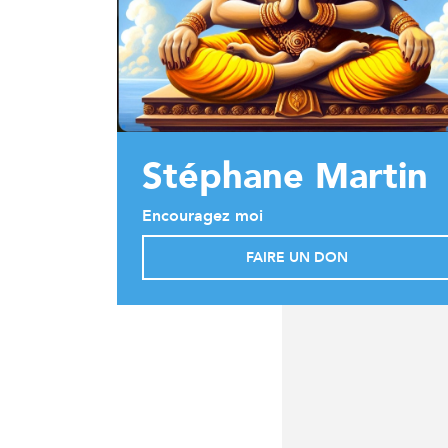
Stéphane Martin
Encouragez moi
FAIRE UN DON