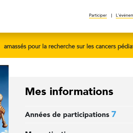
Participer
L'événe
$
amassés pour la recherche sur les cancers pédia
Mes informations
7
Années de participations