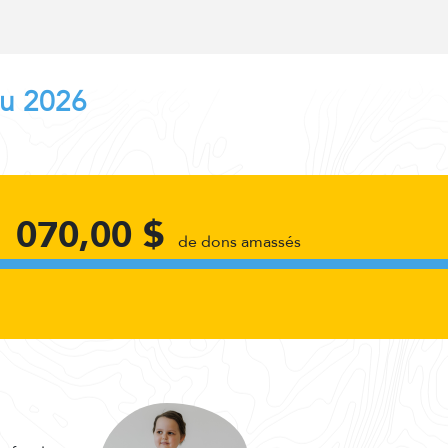
au 2026
1 070,00 $
de dons amassés