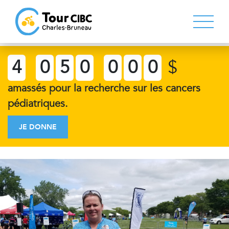
4
0
5
0
0
0
0
$
amassés pour la recherche sur les cancers
pédiatriques.
JE DONNE