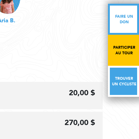
FAIRE UN
FAIRE UN
Aria B.
DON
DON
PARTICIPER
PARTICIPER
AU TOUR
AU TOUR
TROUVER
TROUVER
UN CYCLISTE
UN CYCLISTE
20,00 $
270,00 $