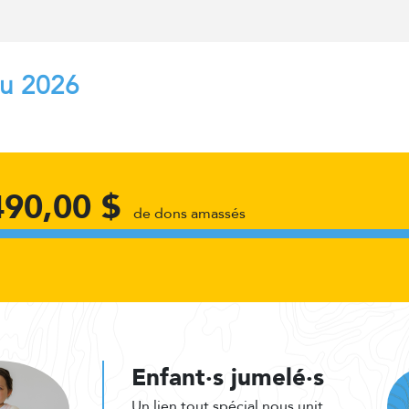
au 2026
490,00 $
de dons amassés
Enfant·s jumelé·s
Un lien tout spécial nous unit.