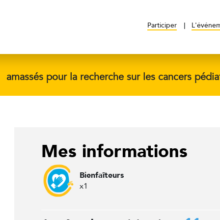
Participer
L'événe
$
amassés pour la recherche sur les cancers pédia
Mes informations
Bienfaîteurs
x1