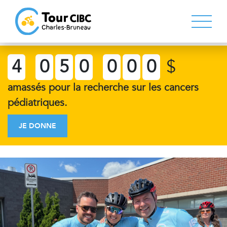
4
0
5
0
0
0
0
$
amassés pour la recherche sur les cancers
pédiatriques.
JE DONNE