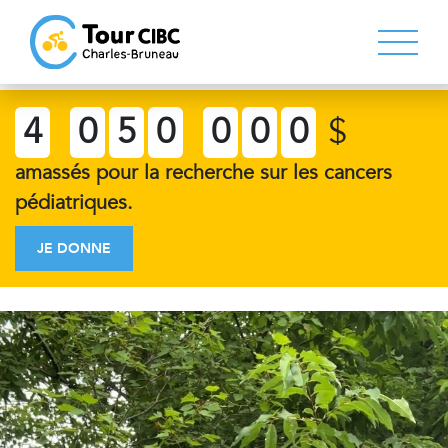
4
0
5
0
0
0
0
$
amassés pour la recherche sur les cancers
pédiatriques.
JE DONNE