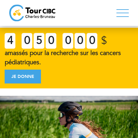
4
0
5
0
0
0
0
$
amassés pour la recherche sur les cancers
pédiatriques.
JE DONNE