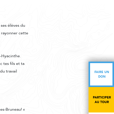
 ses élèves du
e rayonner cette
t-Hyacinthe.
tes fils et ta
du travail
FAIRE UN
FAIRE UN
DON
DON
PARTICIPER
PARTICIPER
AU TOUR
AU TOUR
les-Bruneau! «