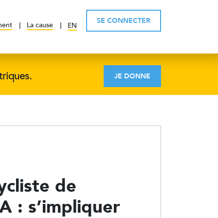
SE CONNECTER
ment
La cause
EN
triques.
JE DONNE
ycliste de
 : s’impliquer