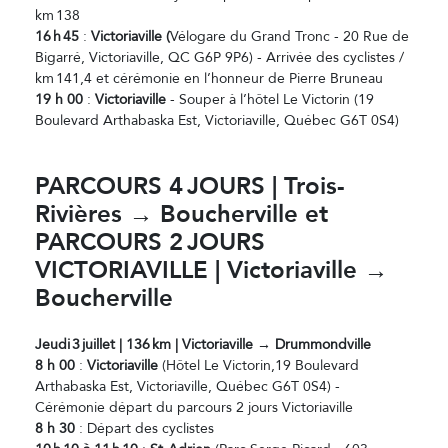
km 138
16
h
45
:
Victoriaville (
Vélogare du Grand Tronc - 20 Rue de
Bigarré, Victoriaville, QC G6P 9P6) - Arrivée des cyclistes /
km 141,4 et cérémonie en l’honneur de Pierre Bruneau
19 h 00
:
Victoriaville
- Souper à l’hôtel Le Victorin (19
Boulevard Arthabaska Est, Victoriaville, Québec G6T 0S4)
PARCOURS 4
JOURS | Trois-
Rivi
ères → Boucherville et
PARCOURS 2
JOURS
VICTORIAVILLE | Victoriaville →
Boucherville
Jeudi
3
juillet | 136
km | Victoriaville → Drummondville
8 h 00
:
Victoriaville
(Hôtel Le Victorin,19 Boulevard
Arthabaska Est, Victoriaville, Québec G6T 0S4) -
Cérémonie départ du parcours 2 jours Victoriaville
8 h 30
: Départ des cyclistes