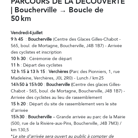
PARCOURS DE LA DÉCOUVERTE
| Boucherville → Boucle de
50
km
Vendredi
4
juillet
9 h 45
:
Boucherville
(Centre des Glaces Gilles-Chabot -
565, boul. de Mortagne, Boucherville, J4B 1B7) - Arrivée
des cyclistes et inscription
10 h 30
: Cérémonie de départ
11 h
: Départ des cyclistes
12 h 15 à 13 h 15
:
Verchères (
Parc des Pionniers, 1, rue
Madeleine, Verchères, J0L 2R0) - Lunch / km 25
14
h
50
à 15
h
00
:
Boucherville (
Centre des glaces Gilles-
Chabot - 565, boul. de Mortagne, Boucherville, J4B 1B7) -
Arrivée des cyclistes au lieu de rassemblement
15 h 20
: Départ du site de rassemblement vers le site
d’arrivée
15
h
30
:
Boucherville
– Grande arrivée au parc de la Mairie
(500, rue de la Rivière-aux-Pins, Boucherville, J4B 7M3) /
km 130,5
*
Le site d’arrivée sera ouvert au public à compter de