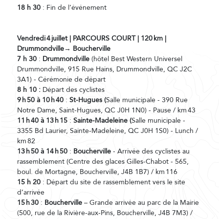
18 h 30
: Fin de l’événement
Vendredi
4
juillet | PARCOURS COURT | 120
km |
Drummondville→ Boucherville
7 h 30
:
Drummondville
(hôtel Best Western Universel
Drummondville, 915 Rue Hains, Drummondville, QC J2C
3A1) - Cérémonie de départ
8 h 10 :
Départ des cyclistes
9
h
50
à 10
h
40
:
St-Hugues (
Salle municipale - 390 Rue
Notre Dame, Saint-Hugues, QC J0H 1N0) - Pause / km 43
11
h
40
à 13
h
15
:
Sainte-Madeleine (
Salle municipale -
3355 Bd Laurier, Sainte-Madeleine, QC J0H 1S0) - Lunch /
km 82
13
h
50
à 14
h
50
:
Boucherville
- Arrivée des cyclistes au
rassemblement (Centre des glaces Gilles-Chabot - 565,
boul. de Mortagne, Boucherville, J4B 1B7) / km 116
15 h 20
: Départ du site de rassemblement vers le site
d’arrivée
15
h
30
:
Boucherville
– Grande arrivée au parc de la Mairie
(500, rue de la Rivière-aux-Pins, Boucherville, J4B 7M3) /