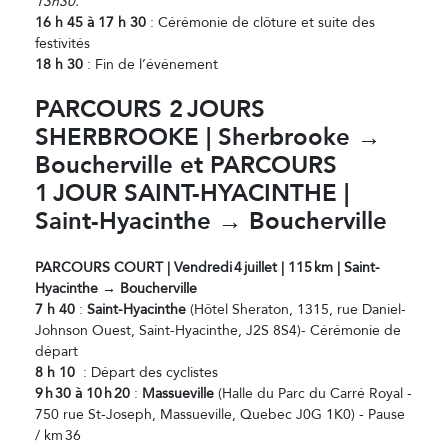
13h30.
16 h 45 à 17 h 30
: Cérémonie de clôture et suite des
festivités
18 h 30
: Fin de l’événement
PARCOURS 2
JOURS
SHERBROOKE | Sherbrooke →
Boucherville et PARCOURS
1
JOUR SAINT-HYACINTHE |
Saint-Hyacinthe → Boucherville
PARCOURS COURT | Vendredi
4
juillet | 115
km | Saint-
Hyacinthe → Boucherville
7 h 40
:
Saint-Hyacinthe
(Hôtel Sheraton, 1315, rue Daniel-
Johnson Ouest, Saint-Hyacinthe, J2S 8S4)- Cérémonie de
départ
8 h 10
: Départ des cyclistes
9
h
30
à 10
h
20
:
Massueville
(Halle du Parc du Carré Royal -
750 rue St-Joseph, Massueville, Quebec J0G 1K0) - Pause
/ km 36