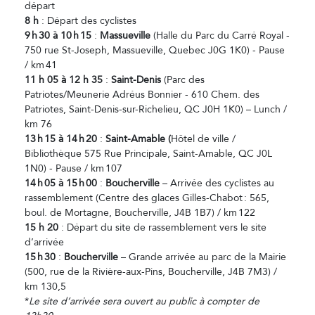
départ
8 h
: Départ des cyclistes
9
h
30
à 10
h
15
:
Massueville
(Halle du Parc du Carré Royal -
750 rue St-Joseph, Massueville, Quebec J0G 1K0) - Pause
/ km 41
11
h
05
à 12
h
35
:
Saint-Denis
(Parc des
Patriotes/Meunerie Adréus Bonnier - 610 Chem. des
Patriotes, Saint-Denis-sur-Richelieu, QC J0H 1K0) – Lunch /
km 76
13
h
15
à 14
h
20
:
Saint-Amable (
Hôtel de ville /
Bibliothèque 575 Rue Principale, Saint-Amable, QC J0L
1N0) - Pause / km 107
14
h
05
à 15
h
00
:
Boucherville
– Arrivée des cyclistes au
rassemblement (Centre des glaces Gilles-Chabot : 565,
boul. de Mortagne, Boucherville, J4B 1B7) / km 122
15 h 20
: Départ du site de rassemblement vers le site
d’arrivée
15
h
30
:
Boucherville
– Grande arrivée au parc de la Mairie
(500, rue de la Rivière-aux-Pins, Boucherville, J4B 7M3) /
km 130,5
*
Le site d’arrivée sera ouvert au public à compter de