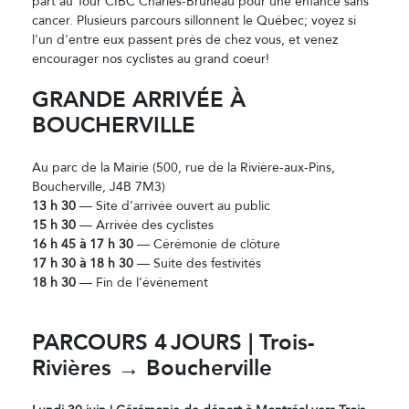
part au Tour CIBC Charles-Bruneau pour une enfance sans
cancer. Plusieurs parcours sillonnent le Québec; voyez si
l'un d'entre eux passent près de chez vous, et venez
encourager nos cyclistes au grand coeur!
GRANDE ARRIVÉE À
BOUCHERVILLE
Au parc de la Mairie (500, rue de la Rivière-aux-Pins,
Boucherville, J4B 7M3)
13 h 30
— Site d’arrivée ouvert au public
15 h 30
— Arrivée des cyclistes
16 h 45 à 17 h 30
— Cérémonie de clôture
17 h 30 à 18 h 30
— Suite des festivités
18 h 30
— Fin de l’événement
PARCOURS 4
JOURS | Trois-
Rivi
ères → Boucherville