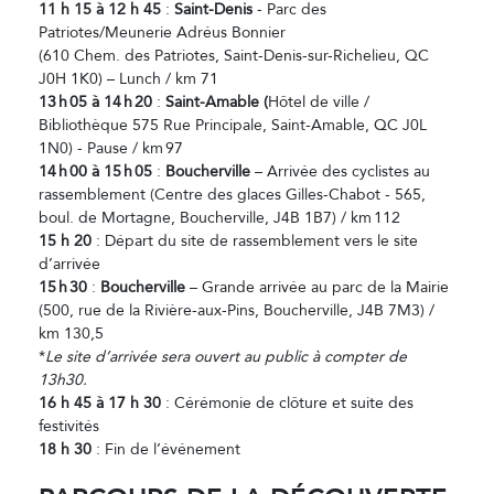
11
h
15
à 12
h
45
:
Saint-Denis
- Parc des
Patriotes/Meunerie Adréus Bonnier
(610 Chem. des Patriotes, Saint-Denis-sur-Richelieu, QC
J0H 1K0) – Lunch / km 71
13
h
05
à 14
h
20
:
Saint-Amable (
Hôtel de ville /
Bibliothèque 575 Rue Principale, Saint-Amable, QC J0L
1N0) - Pause / km 97
14
h
00
à 15
h
05
:
Boucherville
– Arrivée des cyclistes au
rassemblement (Centre des glaces Gilles-Chabot - 565,
boul. de Mortagne, Boucherville, J4B 1B7) / km 112
15 h 20
: Départ du site de rassemblement vers le site
d’arrivée
15
h
30
:
Boucherville
– Grande arrivée au parc de la Mairie
(500, rue de la Rivière-aux-Pins, Boucherville, J4B 7M3) /
km 130,5
*
Le site d’arrivée sera ouvert au public à compter de
13h30.
16 h 45 à 17 h 30
: Cérémonie de clôture et suite des
festivités
18 h 30
: Fin de l’événement