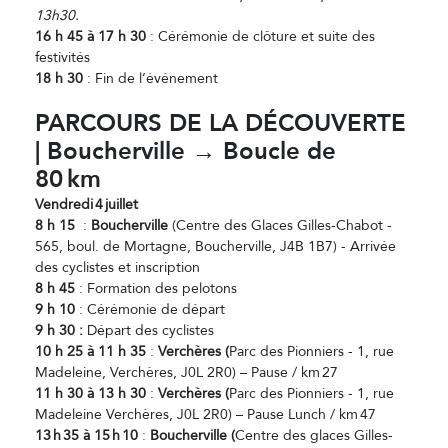
13h30.
16 h 45 à 17 h 30
: Cérémonie de clôture et suite des
festivités
18 h 30
: Fin de l’événement
PARCOURS DE LA DÉCOUVERTE
| Boucherville → Boucle de
80
km
Vendredi
4
juillet
8 h 15
:
Boucherville
(Centre des Glaces Gilles-Chabot -
565, boul. de Mortagne, Boucherville, J4B 1B7) - Arrivée
des cyclistes et inscription
8 h 45
: Formation des pelotons
9 h 10
: Cérémonie de départ
9 h 30 :
Départ des cyclistes
10 h 25 à 11 h 35
:
Verchères (
Parc des Pionniers - 1, rue
Madeleine, Verchères, J0L 2R0) – Pause / km 27
11 h 30 à 13 h 30
:
Verchères (
Parc des Pionniers - 1, rue
Madeleine Verchères, J0L 2R0) – Pause Lunch / km 47
13
h
35
à 15
h
10
:
Boucherville (
Centre des glaces Gilles-