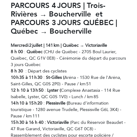
PARCOURS 4
JOURS | Trois-
Rivi
ères → Boucherville et
PARCOURS 3
JOURS QU
ÉBEC |
Qu
ébec → Boucherville
Mercredi
2
juillet | 141
km | Qu
ébec → Victoriaville
8 h 00
:
Québec
(CHU de Québec - 2705 Boul Laurier,
Québec, QC G1V 0E8) - Cérémonie du départ du parcours
3 jours Québec
8 h 30
: Départ des cyclistes
10
h
35
à 11
h
30
:
St-Gilles (
Aréna - 1530 Rue de l'Aréna,
Saint-Gilles, QC G0S 2P0) - Pause / km 51
12 h 10 à 13
h
50
:
Lyster (
Complexe Anastasia - 114 Rue
Isabelle, Lyster, QC G0S 1V0)
-
Lunch / km 85
14
h
10
à 15
h
20
:
Plessisville (
Bureau d’information
touristique - 1280 avenue Trudelle, Plessisville G6L 3K4) -
Pause / km 111
15
h
30
à 16 h 40 : Victoriaville
(Parc du Réservoir Beaudet -
47 Rue Garand, Victoriaville, QC G6T 0C8) -
Rassemblement des cyclistes pour escorte policière /