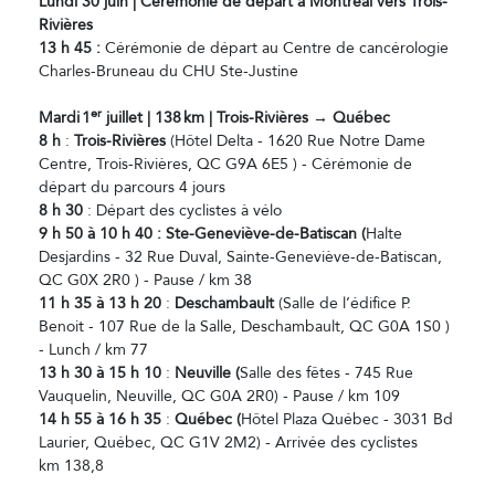
Lundi 30 juin | Cérémonie de départ à Montréal vers Trois-
Rivières
13 h 45 :
Cérémonie de départ au Centre de cancérologie
Charles-Bruneau du CHU Ste-Justine
er
Mardi
1
juillet | 138
km | Trois-Rivi
ères → Québec
8 h
:
Trois-Rivières
(Hôtel Delta - 1620 Rue Notre Dame
Centre, Trois-Rivières, QC G9A 6E5 ) - Cérémonie de
départ du parcours 4 jours
8 h 30
: Départ des cyclistes à vélo
9 h 50 à 10 h 40 : Ste-Geneviève-de-Batiscan (
Halte
Desjardins - 32 Rue Duval, Sainte-Geneviève-de-Batiscan,
QC G0X 2R0 ) - Pause / km 38
11
h
35
à 13
h
20
:
Deschambault
(Salle de l’édifice P.
Benoit - 107 Rue de la Salle, Deschambault, QC G0A 1S0 )
- Lunch / km 77
13
h
30
à 15
h
10
:
Neuville (
Salle des fêtes - 745 Rue
Vauquelin, Neuville, QC G0A 2R0) - Pause / km 109
14
h
55
à 16
h
3
5
:
Québec (
Hôtel Plaza Québec - 3031 Bd
Laurier, Québec, QC G1V 2M2) - Arrivée des cyclistes
km 138,8