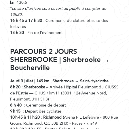
km 130,5
*
Le site d’arrivée sera ouvert au public à compter de
13h30.
16 h 45 à 17 h 30
: Cérémonie de clôture et suite des
festivités
18 h 30
: Fin de l’événement
PARCOURS 2
JOURS
SHERBROOKE | Sherbrooke →
Boucherville
Jeudi
3
juillet | 149
km | Sherbrooke → Saint-Hyacinthe
8
h
20
:
Sherbrooke
– Arrivée Hôpital Fleurimont du CIUSSS
de l’Estrie — CHUS / km 11 (3001, 12e Avenue Nord,
Fleurimont, J1H 5H3)
8 h 40
: Cérémonie de départ
9
h
15
: Départ des cyclistes
10
h
45
à 11
h
20
:
Richmond (
Arena P E Lefebvre - 800 Rue
Gouin, Richmond, QC J0B 2H0) - Pause / km 49