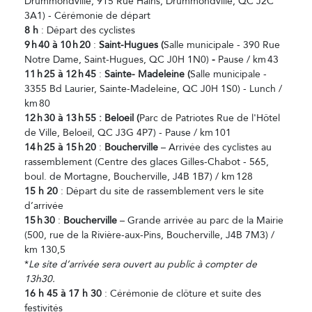
Drummondville, 915 Rue Hains, Drummondville, QC J2C
3A1) - Cérémonie de départ
8 h
: Départ des cyclistes
9
h
40
à 10
h
20
:
Saint-Hugues (
Salle municipale - 390 Rue
Notre Dame, Saint-Hugues, QC J0H 1N0)
-
Pause / km 43
11
h
25
à 12
h
45
:
Sainte- Madeleine (
Salle municipale -
3355 Bd Laurier, Sainte-Madeleine, QC J0H 1S0) - Lunch /
km 80
12
h
30
à 13
h
55 : Beloeil (
Parc de Patriotes Rue de l'Hôtel
de Ville, Beloeil, QC J3G 4P7) - Pause / km 101
14
h
25
à 15
h
20
:
Boucherville
– Arrivée des cyclistes au
rassemblement (Centre des glaces Gilles-Chabot - 565,
boul. de Mortagne, Boucherville, J4B 1B7) / km 128
15 h 20
: Départ du site de rassemblement vers le site
d’arrivée
15
h
30
:
Boucherville
– Grande arrivée au parc de la Mairie
(500, rue de la Rivière-aux-Pins, Boucherville, J4B 7M3) /
km 130,5
*
Le site d’arrivée sera ouvert au public à compter de
13h30.
16 h 45 à 17 h 30
: Cérémonie de clôture et suite des
festivités