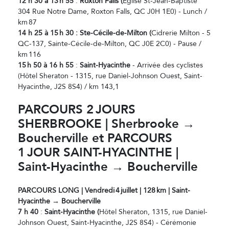
12 h 30 à 13
h 55
:
Roxton Falls (
Église St-Jean-Baptiste
304 Rue Notre Dame, Roxton Falls, QC J0H 1E0) - Lunch /
km 87
14 h 25 à 15
h 30 : Ste-Cécile-de-Milton (
Cidrerie Milton - 5
QC-137, Sainte-Cécile-de-Milton, QC J0E 2C0) - Pause /
km 116
15
h 50
à 16 h 55
:
Saint-Hyacinthe
- Arrivée des cyclistes
(Hôtel Sheraton - 1315, rue Daniel-Johnson Ouest, Saint-
Hyacinthe, J2S 8S4) / km 143,1
PARCOURS 2
JOURS
SHERBROOKE | Sherbrooke →
Boucherville et PARCOURS
1
JOUR SAINT-HYACINTHE |
Saint-Hyacinthe → Boucherville
PARCOURS LONG | Vendredi
4
juillet | 128
km | Saint-
Hyacinthe → Boucherville
7 h 40
:
Saint-Hyacinthe (
Hôtel Sheraton, 1315, rue Daniel-
Johnson Ouest, Saint-Hyacinthe, J2S 8S4) - Cérémonie