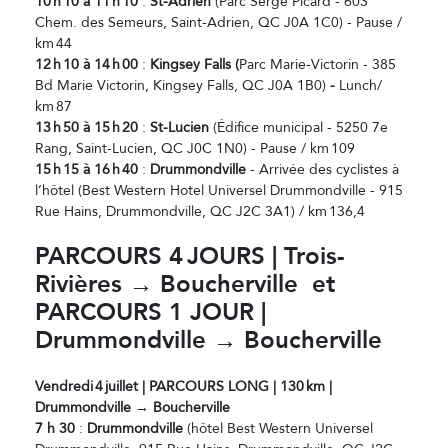
10
h
10
à 11
h
10
:
St-Adrien
(Parc Serge Picard - 603
Chem. des Semeurs, Saint-Adrien, QC J0A 1C0) - Pause /
km 44
12
h
10
à
14
h
00
:
Kingsey Falls (
Parc Marie-Victorin - 385
Bd Marie Victorin, Kingsey Falls, QC J0A 1B0)
-
Lunch/
km 87
13
h
50 à 15
h
20
:
St-Lucien
(Édifice municipal - 5250 7e
Rang, Saint-Lucien, QC J0C 1N0) - Pause / km 109
15
h
15
à 16
h
40
:
Drummondville
- Arrivée des cyclistes à
l’hôtel (Best Western Hotel Universel Drummondville - 915
Rue Hains, Drummondville, QC J2C 3A1) / km 136,4
PARCOURS 4
JOURS | Trois-
Rivi
ères → Boucherville et
PARCOURS 1 JOUR |
Drummondville → Boucherville
Vendredi
4
juillet | PARCOURS LONG | 130
km |
Drummondville → Boucherville
7 h 30
:
Drummondville
(hôtel Best Western Universel