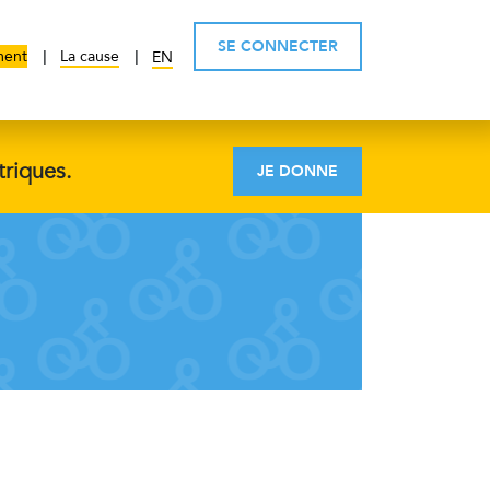
SE CONNECTER
ment
La cause
EN
triques.
JE DONNE