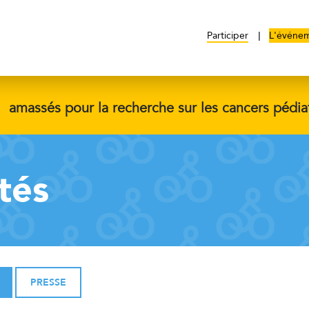
Participer
L'événe
$
amassés pour la recherche sur les cancers pédia
tés
PRESSE