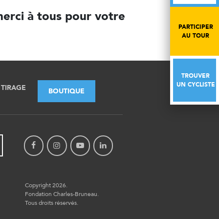
merci à tous pour votre
PARTICIPER
PARTICIPER
AU TOUR
AU TOUR
TROUVER
TROUVER
UN CYCLISTE
UN CYCLISTE
TIRAGE
BOUTIQUE
Copyright 2026.
Fondation Charles-Bruneau.
Tous droits réservés.