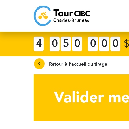
4
0
5
0
0
0
0
Retour à l’accueil du tirage
Valider me