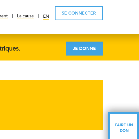
SE CONNECTER
ment
La cause
EN
triques.
JE DONNE
FAIRE UN
FAIRE UN
DON
DON