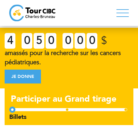
4
0
5
0
0
0
0
$
amassés pour la recherche sur les cancers
pédiatriques.
JE DONNE
Participer au Grand tirage