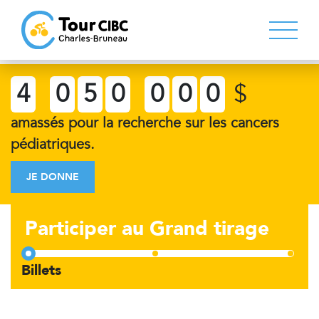
4
0
5
0
0
0
0
$
amassés pour la recherche sur les cancers
pédiatriques.
JE DONNE
Participer au Grand tirage