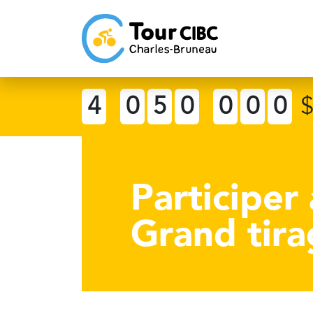
4
0
5
0
0
0
0
Participer
Grand tir