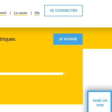
SE CONNECTER
ment
La cause
EN
triques.
JE DONNE
FAIRE UN
FAIRE UN
DON
DON