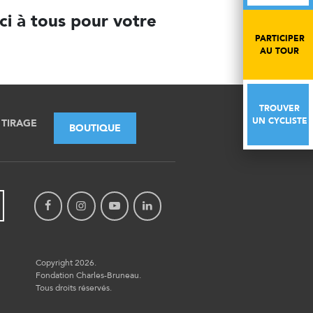
ci à tous pour votre
PARTICIPER
PARTICIPER
AU TOUR
AU TOUR
TROUVER
TROUVER
UN CYCLISTE
UN CYCLISTE
TIRAGE
BOUTIQUE
Copyright 2026.
Fondation Charles-Bruneau.
Tous droits réservés.