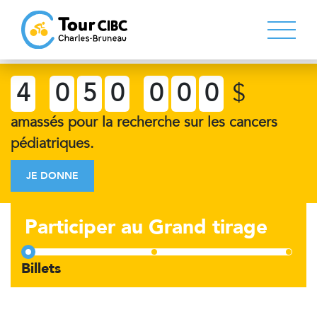
4
0
5
0
0
0
0
$
amassés pour la recherche sur les cancers
pédiatriques.
JE DONNE
Participer au Grand tirage