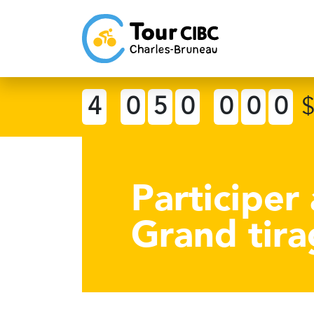
4
0
5
0
0
0
0
Participer
Grand tir