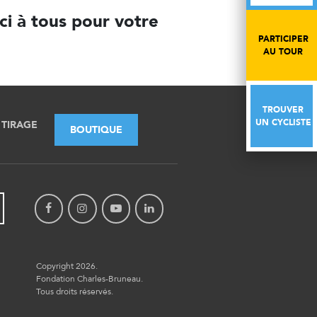
ci à tous pour votre
PARTICIPER
PARTICIPER
AU TOUR
AU TOUR
TROUVER
TROUVER
UN CYCLISTE
UN CYCLISTE
TIRAGE
BOUTIQUE
Copyright 2026.
Fondation Charles-Bruneau.
Tous droits réservés.