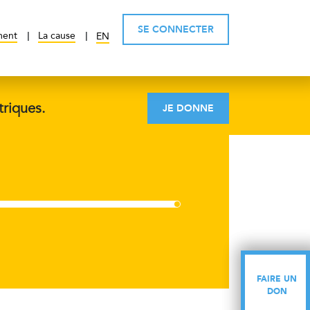
SE CONNECTER
ment
La cause
EN
triques.
JE DONNE
FAIRE UN
FAIRE UN
DON
DON