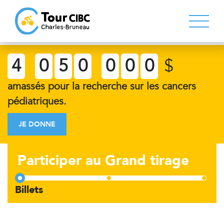
4
0
5
0
0
0
0
$
amassés pour la recherche sur les cancers
pédiatriques.
JE DONNE
Participer au Grand tirage