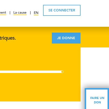
SE CONNECTER
ment
La cause
EN
triques.
JE DONNE
FAIRE UN
FAIRE UN
DON
DON