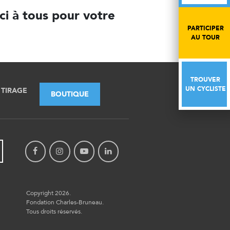
ci à tous pour votre
PARTICIPER
PARTICIPER
AU TOUR
AU TOUR
TROUVER
TROUVER
UN CYCLISTE
UN CYCLISTE
TIRAGE
BOUTIQUE
Copyright 2026.
Fondation Charles-Bruneau.
Tous droits réservés.