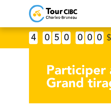
4
0
5
0
0
0
0
Participer
Grand tir