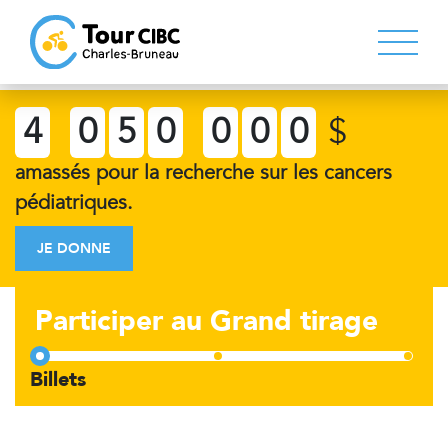
4
0
5
0
0
0
0
$
amassés pour la recherche sur les cancers
pédiatriques.
JE DONNE
Participer au Grand tirage