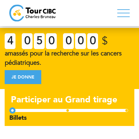
4
0
5
0
0
0
0
$
amassés pour la recherche sur les cancers
pédiatriques.
JE DONNE
Participer au Grand tirage