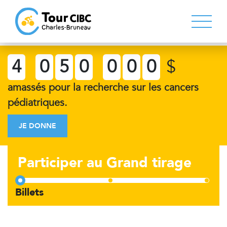
4
0
5
0
0
0
0
$
amassés pour la recherche sur les cancers
pédiatriques.
JE DONNE
Participer au Grand tirage