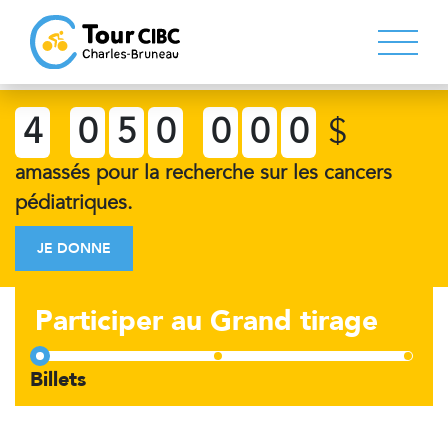
4
0
5
0
0
0
0
$
amassés pour la recherche sur les cancers
pédiatriques.
JE DONNE
Participer au Grand tirage