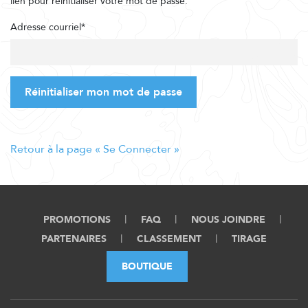
lien pour réinitialiser votre mot de passe.
Adresse courriel*
Réinitialiser mon mot de passe
Retour à la page « Se Connecter »
PROMOTIONS
FAQ
NOUS JOINDRE
PARTENAIRES
CLASSEMENT
TIRAGE
BOUTIQUE