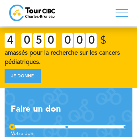
4
0
5
0
0
0
0
$
amassés pour la recherche sur les cancers
pédiatriques.
JE DONNE
Faire un don