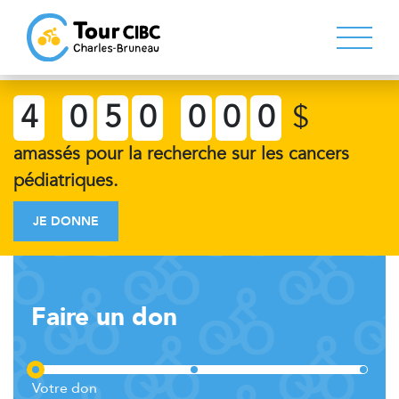
4
0
5
0
0
0
0
$
amassés pour la recherche sur les cancers
pédiatriques.
JE DONNE
Faire un don