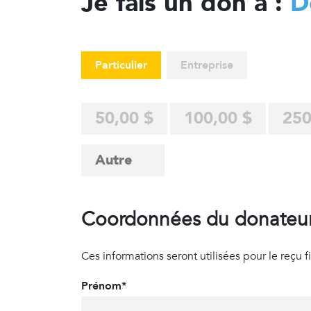
Je fais un don à :
D
Particulier
Entreprise
50,00 $
100,00 $
250
Coordonnées du donateu
Ces informations seront utilisées pour le reçu fisc
Prénom*