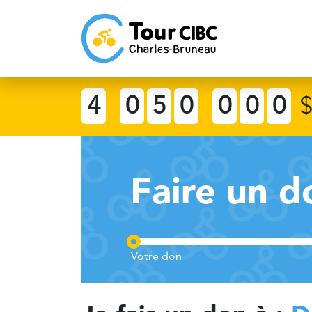
4
0
5
0
0
0
0
Faire un d