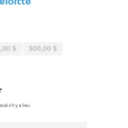
eloitte
,00 $
500,00 $
r
al s’il y a lieu.