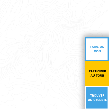
FAIRE UN
FAIRE UN
DON
DON
PARTICIPER
PARTICIPER
AU TOUR
AU TOUR
TROUVER
TROUVER
UN CYCLISTE
UN CYCLISTE