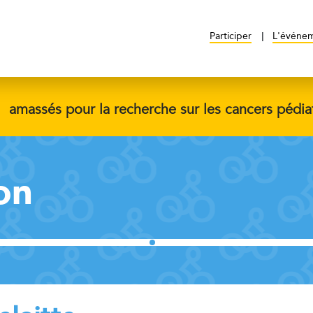
Participer
L'événe
$
amassés pour la recherche sur les cancers pédia
on