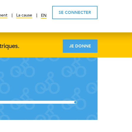
SE CONNECTER
ment
La cause
EN
triques.
JE DONNE