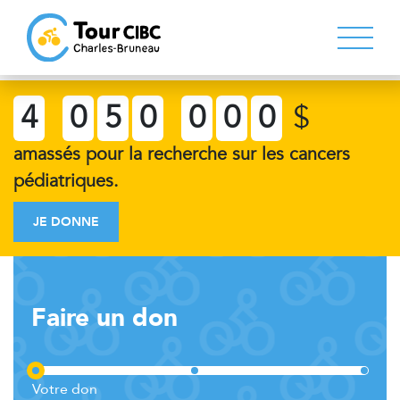
4
0
5
0
0
0
0
$
amassés pour la recherche sur les cancers
pédiatriques.
JE DONNE
Faire un don