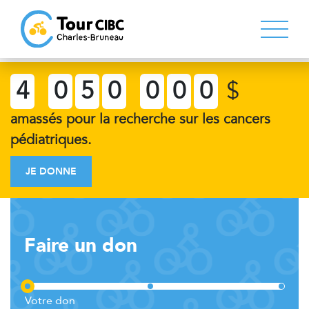
4
0
5
0
0
0
0
$
amassés pour la recherche sur les cancers
pédiatriques.
JE DONNE
Faire un don