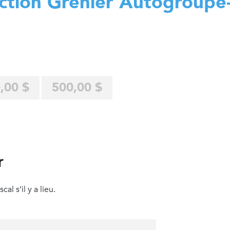
ction Grenier Autogroupe
,00 $
500,00 $
r
al s’il y a lieu.