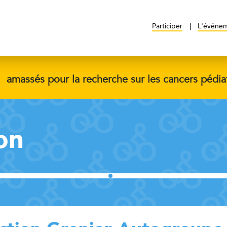
Participer
L'événe
$
amassés pour la recherche sur les cancers pédia
on