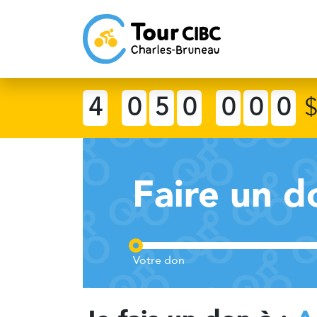
4
0
5
0
0
0
0
Faire un d