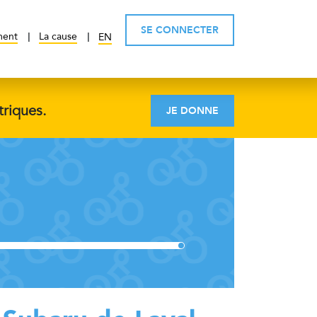
SE CONNECTER
ment
La cause
EN
triques.
JE DONNE