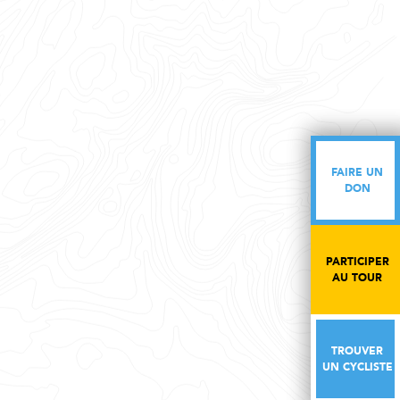
FAIRE UN
FAIRE UN
DON
DON
PARTICIPER
PARTICIPER
AU TOUR
AU TOUR
TROUVER
TROUVER
UN CYCLISTE
UN CYCLISTE