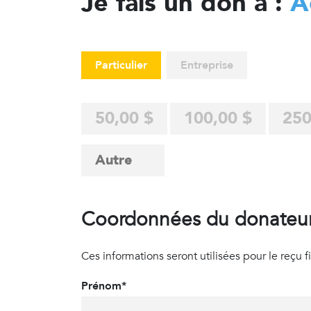
Je fais un don à :
A
Particulier
Entreprise
50,00 $
100,00 $
250
Coordonnées du donateu
Ces informations seront utilisées pour le reçu fisc
Prénom*