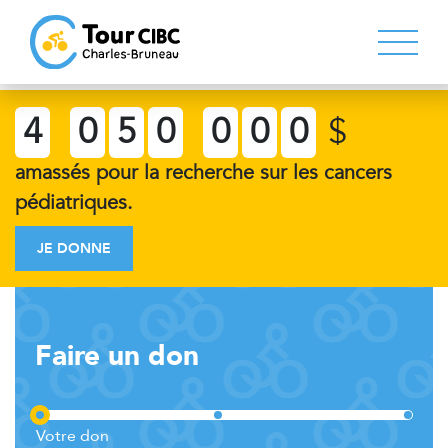
4
0
5
0
0
0
0
$
amassés pour la recherche sur les cancers
pédiatriques.
JE DONNE
Faire un don