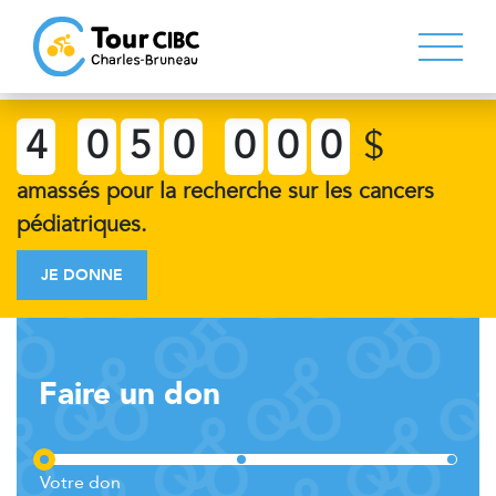
4
0
5
0
0
0
0
$
amassés pour la recherche sur les cancers
pédiatriques.
JE DONNE
Faire un don