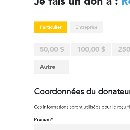
Je fais un don à :
R
Particulier
Entreprise
50,00 $
100,00 $
250
Coordonnées du donateu
Ces informations seront utilisées pour le reçu fisc
Prénom*