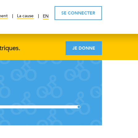
SE CONNECTER
ment
La cause
EN
triques.
JE DONNE