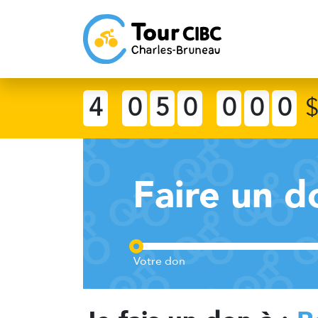
4
0
5
0
0
0
0
Faire un d