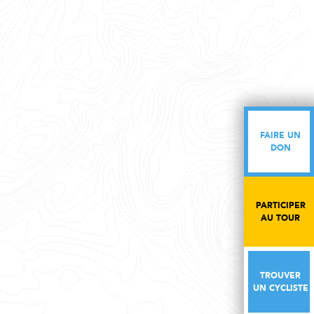
FAIRE UN
FAIRE UN
DON
DON
PARTICIPER
PARTICIPER
AU TOUR
AU TOUR
TROUVER
TROUVER
UN CYCLISTE
UN CYCLISTE