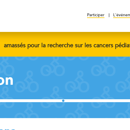
Participer
L'événe
$
amassés pour la recherche sur les cancers pédia
on