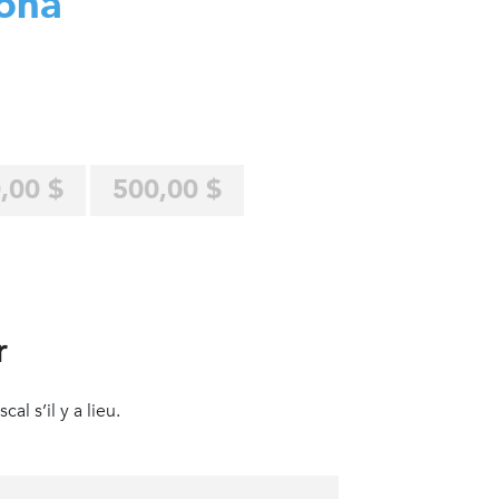
ona
,00 $
500,00 $
r
al s’il y a lieu.