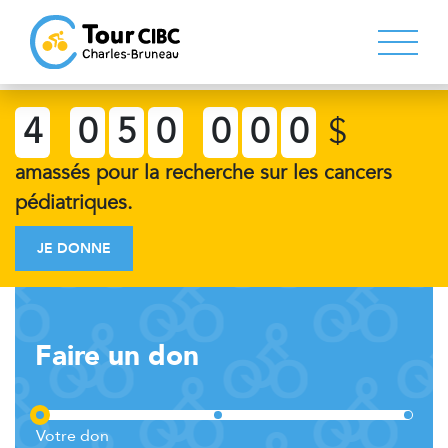
4
0
5
0
0
0
0
$
amassés pour la recherche sur les cancers
pédiatriques.
JE DONNE
Faire un don