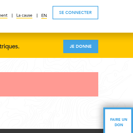
SE CONNECTER
ment
La cause
EN
triques.
JE DONNE
FAIRE UN
FAIRE UN
DON
DON