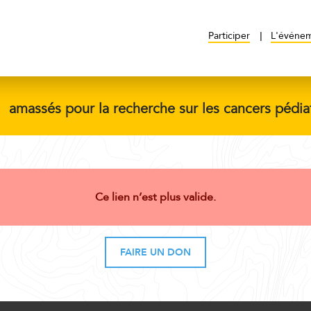
Participer
L'événe
$
amassés pour la recherche sur les cancers pédia
Ce lien n’est plus valide.
FAIRE UN DON