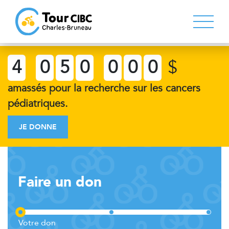
4
0
5
0
0
0
0
$
amassés pour la recherche sur les cancers
pédiatriques.
JE DONNE
Faire un don