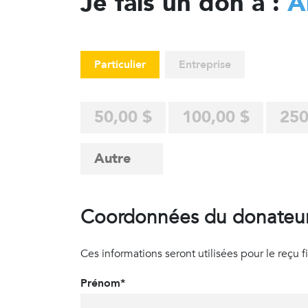
Je fais un don à :
A
Particulier
Entreprise
50,00 $
100,00 $
250
Coordonnées du donateu
Ces informations seront utilisées pour le reçu fisc
Prénom*