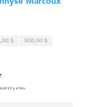
nnyse Marcoux
,00 $
500,00 $
r
al s’il y a lieu.