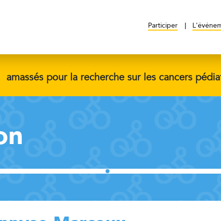
Participer
L'événe
$
amassés pour la recherche sur les cancers pédia
on