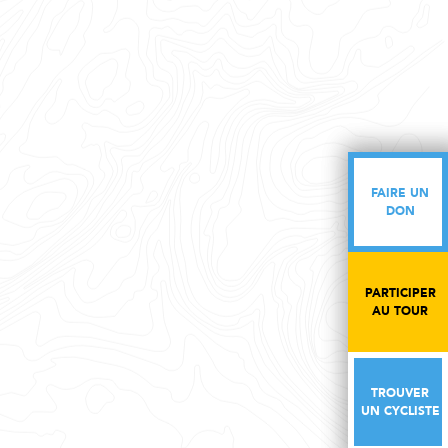
FAIRE UN
FAIRE UN
DON
DON
PARTICIPER
PARTICIPER
AU TOUR
AU TOUR
TROUVER
TROUVER
UN CYCLISTE
UN CYCLISTE