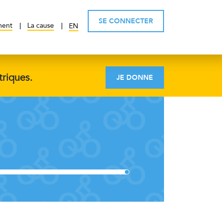
SE CONNECTER
ment
La cause
EN
triques.
JE DONNE