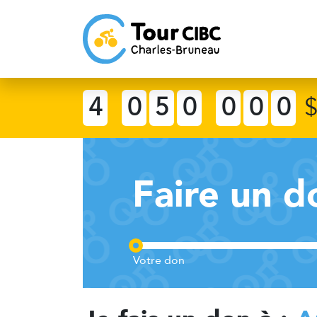
4
0
5
0
0
0
0
Faire un d