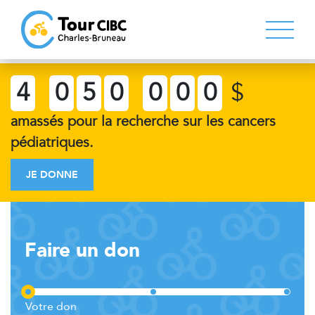
4
0
5
0
0
0
0
$
amassés pour la recherche sur les cancers
pédiatriques.
JE DONNE
Faire un don