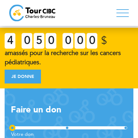
4
0
5
0
0
0
0
$
amassés pour la recherche sur les cancers
pédiatriques.
JE DONNE
Faire un don