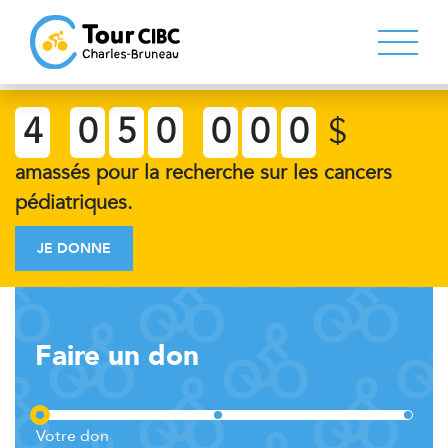
4
0
5
0
0
0
0
$
amassés pour la recherche sur les cancers
pédiatriques.
JE DONNE
Faire un don