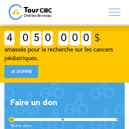
4
0
5
0
0
0
0
$
amassés pour la recherche sur les cancers
pédiatriques.
JE DONNE
Faire un don