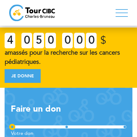
4
0
5
0
0
0
0
$
amassés pour la recherche sur les cancers
pédiatriques.
JE DONNE
Faire un don